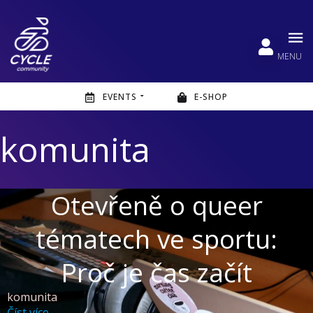
MENU
EVENTS
E-SHOP
komunita
Otevřeně o queer
tématech ve sportu:
Proč je čas začít
komunita
Číst více