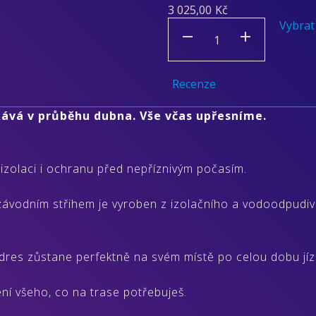
3 025,00
Kč
Vybrat
Recenze
kává v průběhu dubna. Vše včas upřesníme.
zolaci i ochranu před nepříznivým počasím.
závodním střihem je vyroben z izolačního a vodoodpudiv
e dres zůstane perfektně na svém místě po celou dobu jí
ní všeho, co na trase potřebuješ.