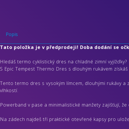
Popis
Tato položka je v předprodeji! Doba dodání se oč
Hledáš termo cyklistický dres na chladné zimní vyjížďky?
S Epic Tempest Thermo Dres s dlouhým rukávem získáš i
Tento termo dres s vysokým límcem, dlouhými rukávy a 
vlhkostí.
Powerband v pase a minimalistické manžety zajišťují, ž
Na zádech najdeš tři praktické otevřené kapsy pro ulože